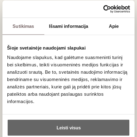
išmaišykite. Padėkite į šaldytuvą atvėsti.
Vyno padažui:
Sutikimas
Išsami informacija
Apie
Nusemkite keletą samtelių vyno nuo verdančių kriaušių ir
nugarinkite bent pusę jo tūrio, kad sutirštėtų ir
suintensyvėtų skonis.
Šioje svetainėje naudojami slapukai
Naudojame slapukus, kad galėtume suasmeninti turinį
Patiekimui:
bei skelbimus, teikti visuomeninės medijos funkcijas ir
Išplakite stiltono kremą iki plaktos grietinėlės
analizuoti srautą. Be to, svetainės naudojimo informaciją
konsistencijos. Į lėkštės centrą dėkite kremo, ant jo –
bendriname su visuomeninės medijos, reklamavimo ir
vyne virtą kriaušę ir apipilkite desertą saldžiu baltojo vyno
analizės partneriais, kurie gali ją pridėti prie kitos jūsų
padažu.
pateiktos arba naudojant paslaugas surinktos
informacijos.
Skanaus!
Ar jums yra 20 metų?
Rokas Jarašūnas
Leisti visus
Vyno derinimas
Taip
Ne