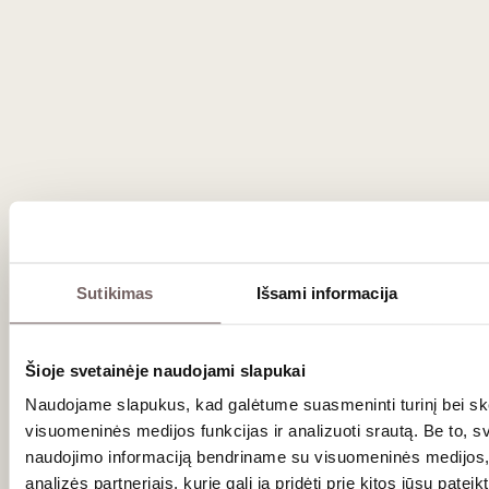
Sutikimas
Išsami informacija
Naujienlaiškio prenumerata
Šioje svetainėje naudojami slapukai
Naudojame slapukus, kad galėtume suasmeninti turinį bei ske
Geriausi mūsų pasiūlymai - tiesiai į Jūsų pašto
visuomeninės medijos funkcijas ir analizuoti srautą. Be to, s
dėžutę!
naudojimo informaciją bendriname su visuomeninės medijos,
analizės partneriais, kurie gali ją pridėti prie kitos jūsų patei