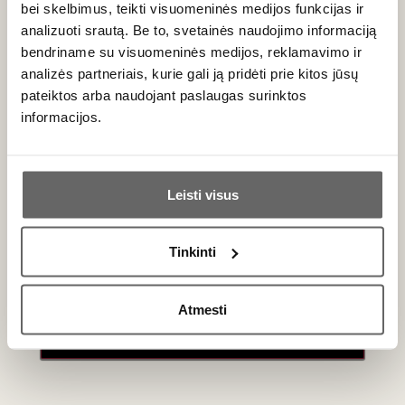
bei skelbimus, teikti visuomeninės medijos funkcijas ir
analizuoti srautą. Be to, svetainės naudojimo informaciją
bendriname su visuomeninės medijos, reklamavimo ir
analizės partneriais, kurie gali ją pridėti prie kitos jūsų
pateiktos arba naudojant paslaugas surinktos
informacijos.
Ar jums yra 20 metų?
Leisti visus
Taip
Ne
Tinkinti
Primename:
Atmesti
Jau galite prisijungti prie savo asmeninės
paskyros
Charizmatiškas ir savo amatą be galo mylintis šefas su