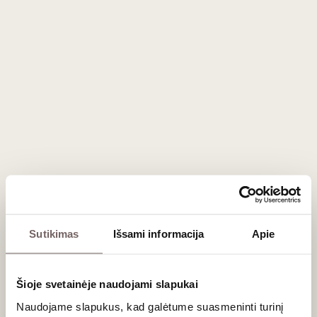
RECEPTAS: Matteo Covaccis dalinasi
receptu prie „Riesling“ vyno
Matteo Covaccis
– italų kilmės šefas, dirbantis ir kuriantis
Lietuvoje, Vilniuje. Laisvai samdomas šefas yra dirbęs ne
viename Mišelino žvaigždutėmis apdovanotame
restorane, o Lietuvoje jis veda makaronų gaminimo
mokymus, kuria patiekalus privatiems renginiams.
2022-aisiais metais vykusiame Vyno ir desertų derinimo
čempionate Matteo kartu su someljė Simonu Laukaičiu
(vyno baras „Taurės“) laimėjo ne tik 2-ą vietą, bet ir
vilnietiškiausio deserto bei geriausio čempionato vyno
apdovanojimą.
Sutikimas
Išsami informacija
Apie
Šioje svetainėje naudojami slapukai
Naudojame slapukus, kad galėtume suasmeninti turinį