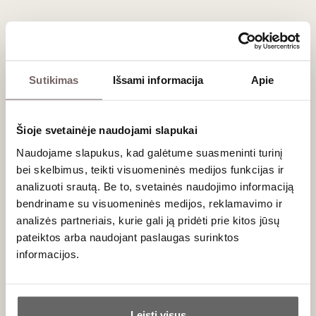
darymo. Todėl „Château Le Puy“ savininkai Jeanas
Pierre’as ir Pascalis Amoreau, atsisakę sulfitų 1998-
aisiais, yra vieni pasaulio pionierių. Būtent dėl sulfitų
nenaudojimo „Le Puy“ kviečiami dalyvauti natūraliojo vyno
Sutikimas
Išsami informacija
Apie
parodoje „Raw“. Londone pirmą kartą „Le Puy“ vyno
paragavo ir mūsų natūraliojo vyno žinovas Andrius
Pagojus. Iš ‘Merlot‘, ‘Cabernet Sauvignon‘ ir ‘Carmenere‘
Šioje svetainėje naudojami slapukai
padaryti vynai pasižymi natūraliesiems vynams būdingu
lengvumo, kompleksiškumo ir gaivumo deriniu su
Naudojame slapukus, kad galėtume suasmeninti turinį
būdingomis prieskoniškomis, mieliškomis aromato
bei skelbimus, teikti visuomeninės medijos funkcijas ir
natomis.
analizuoti srautą. Be to, svetainės naudojimo informaciją
bendriname su visuomeninės medijos, reklamavimo ir
analizės partneriais, kurie gali ją pridėti prie kitos jūsų
pateiktos arba naudojant paslaugas surinktos
informacijos.
Ar jums yra 20 metų?
Leisti visus