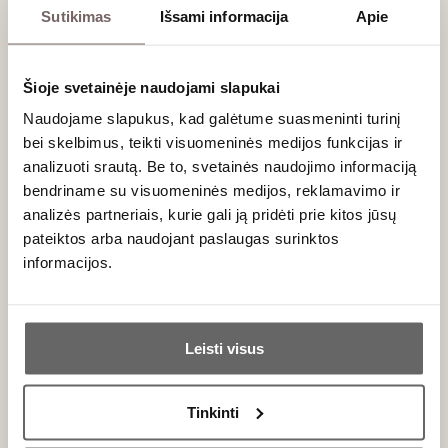
Sutikimas
Išsami informacija
Apie
PRENUMERUOTI
Šioje svetainėje naudojami slapukai
Naudojame slapukus, kad galėtume suasmeninti turinį
bei skelbimus, teikti visuomeninės medijos funkcijas ir
analizuoti srautą. Be to, svetainės naudojimo informaciją
bendriname su visuomeninės medijos, reklamavimo ir
analizės partneriais, kurie gali ją pridėti prie kitos jūsų
pateiktos arba naudojant paslaugas surinktos
informacijos.
Vyno klubas
Paslaugos
Ar jums yra 20 metų?
Apie mus
En Primeur
Leisti visus
Tinklaraštis
VK narystė
Taip
Ne
Kontaktai
Renginiai
Tinkinti
Rekvizitai
Didmeninė prekyba
Primename:
Karjera