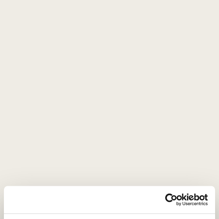
0
0
EN
Tinklaraštis
Dar daugiau nealkoholinių gėrimų derinimui prie maisto
Dar daugiau nealkoholinių gėrimų
derinimui prie maisto
Naujienlaiškio prenumerata
Geriausi mūsų pasiūlymai - tiesiai į Jūsų pašto
dėžutę!