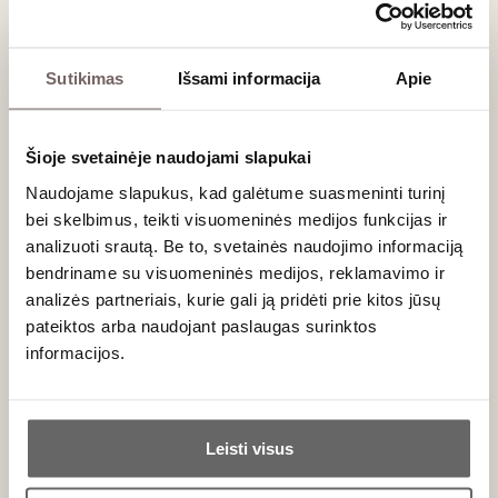
Sutikimas
Išsami informacija
Apie
Šioje svetainėje naudojami slapukai
0,75 L
13%
Naudojame slapukus, kad galėtume suasmeninti turinį
41
€
00
bei skelbimus, teikti visuomeninės medijos funkcijas ir
analizuoti srautą. Be to, svetainės naudojimo informaciją
Pakrančių vynuogynai
bendriname su visuomeninės medijos, reklamavimo ir
analizės partneriais, kurie gali ją pridėti prie kitos jūsų
Sūru, nes sūrūs bangų purslai
pateiktos arba naudojant paslaugas surinktos
Jūros druskos skonį galima pajusti ir be žmogaus įsikišimo
informacijos.
į vyno gamybą. Kai Andalūzijoje cheresas daug metų
brandinamas arti jūros esančiose lodžijose, jis įgauna
Ar jums yra 20 metų?
sūrumo, primenančio jūros vandens sūrumą. Geriausiai tai
Leisti visus
juntama mansanijoje (Manzanilla) iš Sanlukaro de
Taip
Ne
Baramedoso. Arba paragaukite reto „Niepoort“ vyno iš