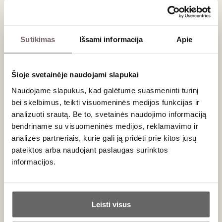
Jūros vanduo antikinės Graikijos ir Romos
imperijos vyndarystėje
Apie tai, kad į vyną pildavo jūros vandens, rašė antikos
Sutikimas
Išsami informacija
Apie
istorikas
Plinijus
Vyresnysis ir Romos imperijos žemės ūkio
specialistas
Lucius
Moderatus
Columella
. Pirmieji Graikijos
rašytiniai šaltiniai mini
Koso
salą. Vanduo skiedimui buvo
Šioje svetainėje naudojami slapukai
semiamas toliau nuo kranto, ramioje jūroje. Sūrus vanduo
Naudojame slapukus, kad galėtume suasmeninti turinį
padėdavo vynui išlikti ilgiau nepakitusiam (kaip nutinka, kai
bei skelbimus, teikti visuomeninės medijos funkcijas ir
konservuojame daržoves). Taip pat reikia turėti omenyje,
analizuoti srautą. Be to, svetainės naudojimo informaciją
kad vynas buvo skaninamas medumi, vaisiais, taigi
bendriname su visuomeninės medijos, reklamavimo ir
dažniausiai būdavo saldus.
analizės partneriais, kurie gali ją pridėti prie kitos jūsų
pateiktos arba naudojant paslaugas surinktos
informacijos.
Ar jums yra 20 metų?
Leisti visus
Taip
Ne