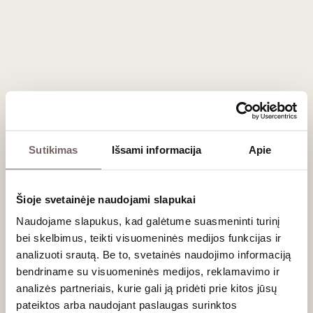
Skonis
: „Albariño“ – tai dažniausiai sausas vynas, vidutinio
svarumo, vidutinės ar gausios rūgšties. Juntami vaisiški
poskoniai – persikų, apelsinų žievelių, žolelių, juntamas
gėliškumas ir lengvas sūrumas.
Ragautas vynas
–
La Rioja Alta Lagar de Cervera Rias
Baixas DO 2021.
Sutikimas
Išsami informacija
Apie
Kalifornijos „Chardonnay“
Išvaizda
: Kalifornijos „Chardonnay“ gali būti nuo vidutinio
Šioje svetainėje naudojami slapukai
intensyvumo geltonos šieno spalvos su aukso atspalviais
iki intensyvios aukso spalvos (nokesnio derliaus).
Naudojame slapukus, kad galėtume suasmeninti turinį
bei skelbimus, teikti visuomeninės medijos funkcijas ir
Aromatai
: „Chardonnay“ gali būti tiek iš vėsesnių, tiek iš
analizuoti srautą. Be to, svetainės naudojimo informaciją
šiltesnių Kalifornijos vietovių. Vėsesnių vietovių vynas
bendriname su visuomeninės medijos, reklamavimo ir
pasižymi rūgščių obuolių, bet drauge ir nokių kriaušių,
analizės partneriais, kurie gali ją pridėti prie kitos jūsų
tropinių vaisių, ananasų, mangų, citrinų žievelių aromatais.
pateiktos arba naudojant paslaugas surinktos
Šiltesnių vietovių Kalifornijos „Chardonnay“ pasižymi