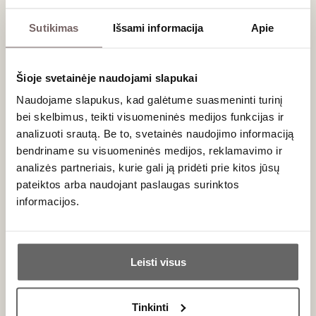
Pinot
Blanc
Vrais
Sutikimas
Išsami informacija
Apie
Šioje svetainėje naudojami slapukai
Plačiau apie kremanų gamybą ir skirtumus
„
Verslo žiniose
“
rašė Rasa Starkus.
Naudojame slapukus, kad galėtume suasmeninti turinį
bei skelbimus, teikti visuomeninės medijos funkcijas ir
90
analizuoti srautą. Be to, svetainės naudojimo informaciją
Putojantis sausas
/ 100
bendriname su visuomeninės medijos, reklamavimo ir
Antech Cuvée Emotion Rose Brut
Crémant De Limoux AOC 2021
analizės partneriais, kurie gali ją pridėti prie kitos jūsų
Prancūzija
pateiktos arba naudojant paslaugas surinktos
Langedokas-Rusijonas/Crémant De Limoux
informacijos.
AOC
Chardonnay
Chenin Blanc
Ar jums yra 20 metų?
Mauzac
...
Leisti visus
Harmoningas, elegantiškas klasikinio metodo
Taip
Ne
putojantis
Tinkinti