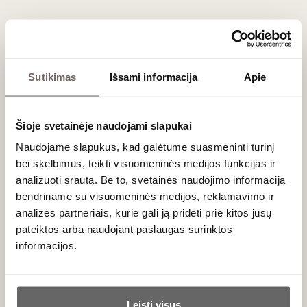
AOC 1990
Prancūzija
Jura/Arbois AOC
Trousseau - 100%
Subrendęs saldusis
Sutikimas
Išsami informacija
Apie
Šioje svetainėje naudojami slapukai
Naudojame slapukus, kad galėtume suasmeninti turinį
bei skelbimus, teikti visuomeninės medijos funkcijas ir
analizuoti srautą. Be to, svetainės naudojimo informaciją
0,375 L
16%
bendriname su visuomeninės medijos, reklamavimo ir
99
€
00
analizės partneriais, kurie gali ją pridėti prie kitos jūsų
pateiktos arba naudojant paslaugas surinktos
Naujienos iš Pietų Afrikos
informacijos.
Naujienos iš Ispanijos
Ar jums yra 20 metų?
Leisti visus