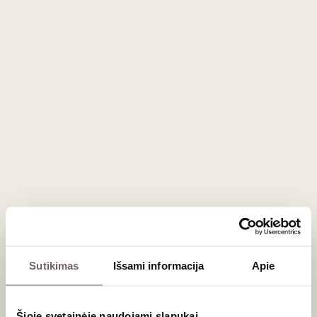
Italija
Sutikimas
Išsami informacija
Apie
Šioje svetainėje naudojami slapukai