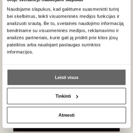
Naudojame slapukus, kad galėtume suasmeninti turinį
bei skelbimus, teikti visuomeninės medijos funkcijas ir
analizuoti srautą. Be to, svetainės naudojimo informaciją
bendriname su visuomeninės medijos, reklamavimo ir
analizės partneriais, kurie gali ją pridėti prie kitos jūsų
pateiktos arba naudojant paslaugas surinktos
informacijos.
Ar jums yra 20 metų?
Leisti visus
Taip
Ne
Tinkinti
Primename:
Atmesti
Jau galite prisijungti prie savo asmeninės
paskyros