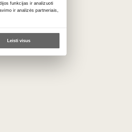
os funkcijas ir analizuoti
imo ir analizės partneriais,
i, alyvuogės, artišokai, troškinti abrikosai.
Leisti visus
ą dešimtmečių ši veislė buvo ant išnykimo