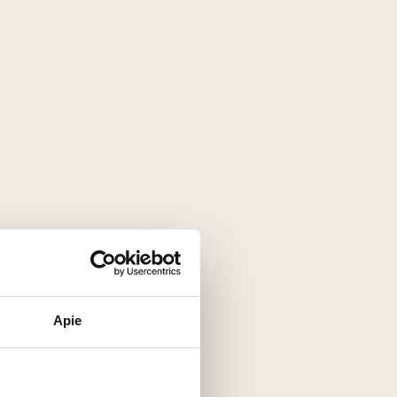
s vyšnių, raudonųjų serbentų, granatų ir dėl
 spalva su švelniais violetiniais atspalviais.
Apie
Costa“, „Queso Iberico“, „Tetilla“,
uodasis kardamonas, Sičuano pipirai,