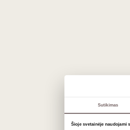
Jis kvepia gėlėmis, braškėmis, avietėmis, ju
taninų atsiradęs karstelėjusių vyšnių kauliuk
Jis nesunkiai derinamas su maistu.
‘Mencía‘ vyno derinimas su maistu
Sutikimas
Mėsa:
kepsniai, kraujinė dešra, pica „Pe
Sūris:
baltas čederis; portugališki sūriai
„Manchego“.
Šioje svetainėje naudojami 
Padažai ir prieskoniai:
juodieji ir balti