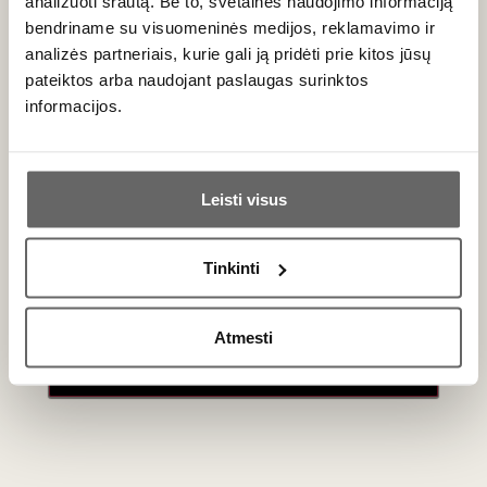
250 ml pieno
analizuoti srautą. Be to, svetainės naudojimo informaciją
2 porų
bendriname su visuomeninės medijos, reklamavimo ir
2 česnako skiltelių
analizės partneriais, kurie gali ją pridėti prie kitos jūsų
Žiupsnelio tarkuoto muskato, maltų juodųjų pipirų ir
pateiktos arba naudojant paslaugas surinktos
džiovintų čiobrelių
informacijos.
Džiovintų baravykų druskos (arba paprastos)
100 g tarkuoto fermentinio sūrio (geriausia –
Ar jums yra 20 metų?
„Gruyère“)
Leisti visus
Lydyto sviesto kepimui
Taip
Ne
Sezoninių lapinių salotų patiekimui
Tinkinti
Primename:
Atmesti
Jau galite prisijungti prie savo asmeninės
paskyros