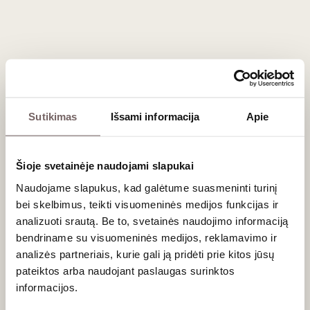
susidėti patikusias pozicijas į krepšelį, o pasiekus 50
Eur ribą, rinkinį pristatysime nemokamai visoje
Lietuvoje.
Sutikimas
Išsami informacija
Apie
Naujienlaiškio prenumerata
Šioje svetainėje naudojami slapukai
Geriausi mūsų pasiūlymai - tiesiai į Jūsų pašto
dėžutę!
Naudojame slapukus, kad galėtume suasmeninti turinį
bei skelbimus, teikti visuomeninės medijos funkcijas ir
analizuoti srautą. Be to, svetainės naudojimo informaciją
bendriname su visuomeninės medijos, reklamavimo ir
PRENUMERUOTI
analizės partneriais, kurie gali ją pridėti prie kitos jūsų
pateiktos arba naudojant paslaugas surinktos
informacijos.