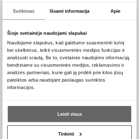
Atsivežėme ir ne mažiau už
Vin Jaune
garsaus saldžiojo
Sutikimas
Išsami informacija
Apie
šiaudų vyno –
Vin de Paille
(„Poulsard“ – 20 %,
„Chardonnay“ – 40 %, „Savagnin“ – 40 %), kuris daromas
iš vynuogių, vytintų ant senų vynmedžių.
Šioje svetainėje naudojami slapukai
Naudojame slapukus, kad galėtume suasmeninti turinį
„Domaine Rolet“ vyninė įkurta prieš 60 metų. Šiuo metu jai
bei skelbimus, teikti visuomeninės medijos funkcijas ir
vadovauja antroji vyndarių karta.
analizuoti srautą. Be to, svetainės naudojimo informaciją
bendriname su visuomeninės medijos, reklamavimo ir
Įdomus faktas: Louis Pasteur ir Jura
analizės partneriais, kurie gali ją pridėti prie kitos jūsų
pateiktos arba naudojant paslaugas surinktos
informacijos.
Ar jums yra 20 metų?
Leisti visus
Taip
Ne
Tinkinti