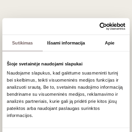
ne tik puoselėja neskiepytus senuosius vynmedžius, bet ir
suteikia galimybę mums paragauti vyno iš rečiau
aptinkamų vynuogių veislių, tokių kaip ‘Cinsault’, bei rečiau
sutinkamų regionų, pavyzdžiui, Itatos (Itata). Tai tikras
vynas su istorija!
Sutikimas
Išsami informacija
Apie
Šioje svetainėje naudojami slapukai
Naudojame slapukus, kad galėtume suasmeninti turinį
bei skelbimus, teikti visuomeninės medijos funkcijas ir
analizuoti srautą. Be to, svetainės naudojimo informaciją
bendriname su visuomeninės medijos, reklamavimo ir
analizės partneriais, kurie gali ją pridėti prie kitos jūsų
pateiktos arba naudojant paslaugas surinktos
informacijos.
Ar jums yra 20 metų?