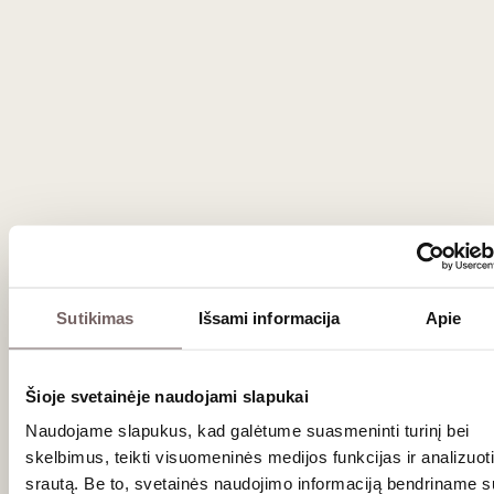
Sutikimas
Išsami informacija
Apie
Šioje svetainėje naudojami slapukai
Naudojame slapukus, kad galėtume suasmeninti turinį bei
16
€
00
skelbimus, teikti visuomeninės medijos funkcijas ir analizuoti
srautą. Be to, svetainės naudojimo informaciją bendriname s
Georg Breuer nealkoholinis vynas Sans 0,75 L