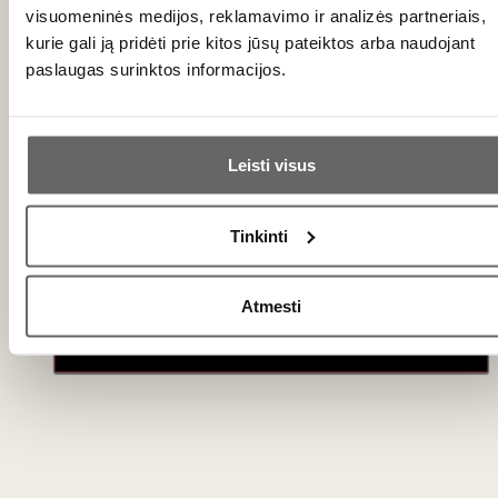
visuomeninės medijos, reklamavimo ir analizės partneriais,
Vokietija
kurie gali ją pridėti prie kitos jūsų pateiktos arba naudojant
paslaugas surinktos informacijos.
Ar jums yra 20 metų?
Leisti visus
Taip
Ne
Tinkinti
Primename:
Atmesti
Jau galite prisijungti prie savo asmeninės paskyros