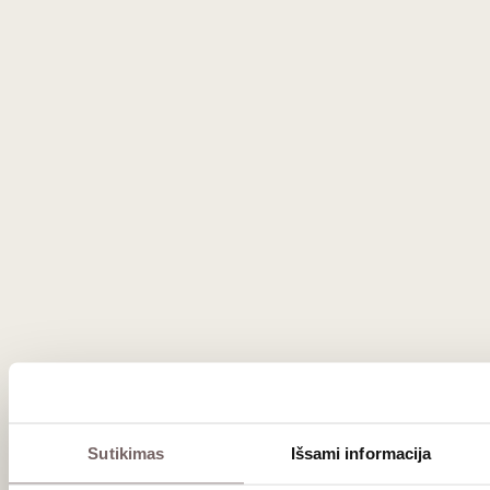
Justina Gedgaudaitė
Sutikimas
Išsami informacija