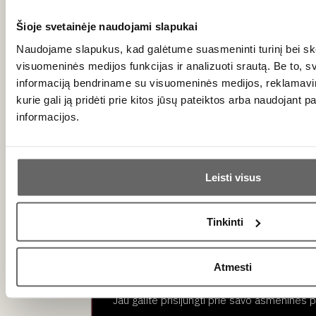
Naujienlaiškio prenumerata
Šioje svetainėje naudojami slapukai
Geriausi mūsų pasiūlymai - tiesiai į Jūsų pašto
Naudojame slapukus, kad galėtume suasmeninti turinį bei ske
dėžutę!
visuomeninės medijos funkcijas ir analizuoti srautą. Be to, 
informaciją bendriname su visuomeninės medijos, reklamavimo
kurie gali ją pridėti prie kitos jūsų pateiktos arba naudojant 
PRENUMERUOTI
informacijos.
Leisti visus
Ar jums yra 20 metų?
Tinkinti
Taip
Ne
Primename:
Atmesti
Vyno klubas
Paslaugos
Jau galite prisijungti prie savo asmeninės 