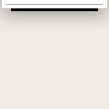
papasakoti dovanojant. Galbūt kokia nors istorija sieja
paskyros
draugą ir išrinktą butelį, galbūt tai įdomesnis ir retesnis jo
mėgstamiausių vynuogių vynas. Ir priešingai, galbūt tai
mano mėgstamas vynas ar gamintojas. Juk smagu dalintis
tuo, ką pats vertini. Visų svarbiausia, manau, kad dovana
turėtų būti nuoširdi ir išrinkta skiriant tam dėmesio.
Naujienlaiškio prenumerata
Geriausi mūsų pasiūlymai - tiesiai į Jūsų pašto
dėžutę!
PRENUMERUOTI