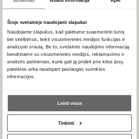
Šioje svetainėje naudojami slapukai
Naudojame slapukus, kad galėtume suasmeninti turinį
bei skelbimus, teikti visuomeninės medijos funkcijas ir
0,75 L
12,5%
analizuoti srautą. Be to, svetainės naudojimo informaciją
28
€
00
bendriname su visuomeninės medijos, reklamavimo ir
analizės partneriais, kurie gali ją pridėti prie kitos jūsų
pateiktos arba naudojant paslaugas surinktos
informacijos.
Ar jums yra 20 metų?
Naujienlaiškio prenumerata
Leisti visus
Taip
Ne
Geriausi mūsų pasiūlymai - tiesiai į Jūsų pašto
dėžutę!
Tinkinti
Primename: