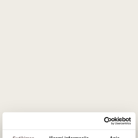
"Planeta" gamina 21 vyno rūšį ir 3 aukščiausios klasės
alyvuogių aliejaus rūšis. Penkiose vyninėse gaminamas
vynas atspindi senovinę Sicilijos salos dvasią bei
šiuolaikinės vyndarystės galimybes. Net 18 vyninės vynų
buvo įvertintos trimis taurėmis (aukščiausias įvertinimas)
Italijos vyno gide „Gambero Rosso“
Raudonasis sausas
Planeta Cerasuolo di Vittoria
DOCG 2022
Italija
Sicilija/Cerasuolo di Vittoria DOCG
Frappato - 40%
Nero d'Avola - 60%
Vaisiškas, taniniškas raudonasis
Sutikimas
Išsami informacija
Apie