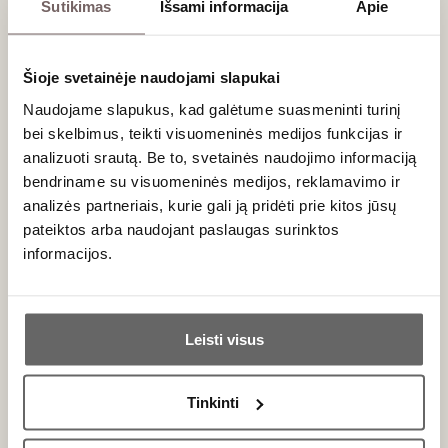
Sutikimas
Išsami informacija
Apie
Šioje svetainėje naudojami slapukai
Naudojame slapukus, kad galėtume suasmeninti turinį
bei skelbimus, teikti visuomeninės medijos funkcijas ir
analizuoti srautą. Be to, svetainės naudojimo informaciją
bendriname su visuomeninės medijos, reklamavimo ir
analizės partneriais, kurie gali ją pridėti prie kitos jūsų
pateiktos arba naudojant paslaugas surinktos
informacijos.
Ar jums yra 20 metų?
Naujienlaiškio prenumerata
Leisti visus
Taip
Ne
Geriausi mūsų pasiūlymai - tiesiai į Jūsų pašto
dėžutę!
Tinkinti
Primename: