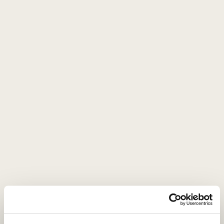
Pinot Noir - 50%
Meunier - 30%
Harmoningas, elegantiškas klasikinio metodo
putojantis
0,75 L
12,5%
51
€
00