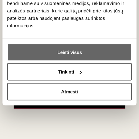
bendriname su visuomeninės medijos, reklamavimo ir
Geriausi mūsų pasiūlymai - tiesiai į Jūsų pašto
analizės partneriais, kurie gali ją pridėti prie kitos jūsų
dėžutę!
pateiktos arba naudojant paslaugas surinktos
informacijos.
Ar jums yra 20 metų?
PRENUMERUOTI
Leisti visus
Taip
Ne
Tinkinti
Primename:
Atmesti
Jau galite prisijungti prie savo asmeninės
paskyros
Vyno klubas
Paslaugos
Apie mus
En Primeur