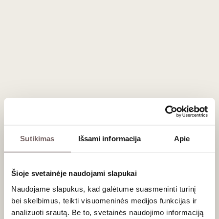
Meunier - 10%
Harmoningas, elegantiškas klasikinio metodo
putojantis
0,75 L
12%
Sutikimas
Išsami informacija
Apie
62
€
00
Šioje svetainėje naudojami slapukai
Naudojame slapukus, kad galėtume suasmeninti turinį
bei skelbimus, teikti visuomeninės medijos funkcijas ir
Naujienlaiškio prenumerata
analizuoti srautą. Be to, svetainės naudojimo informaciją