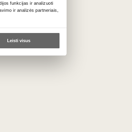
os funkcijas ir analizuoti
imo ir analizės partneriais,
lemų. Lietūs daugiausia smogė ‘Sangiovese‘
ą vynmedžiams buvo naudingos karštos dienos
Leisti visus
o ypač geri, o „Sangiovese“ dėl lietaus,
ezonas buvo idealus, todėl derlius buvo
ūziško ąžuolo statinėse.
Bolgheri Sassicaia lays out a familiar