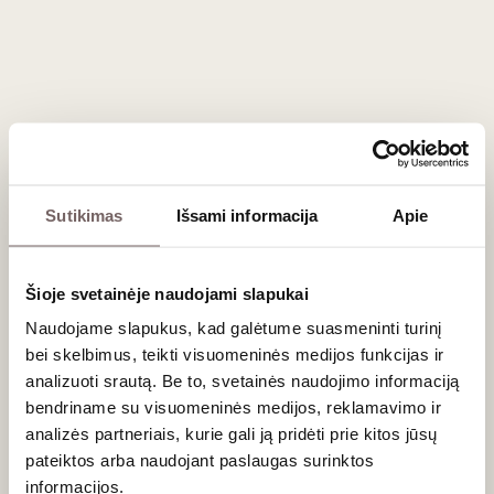
Southern Right Pinotage Hemel-En-Aarde
2022
Sutikimas
Išsami informacija
Apie
‘Pinotage’ – vietinė Pietų Afrikos vynuogių veislė, gauta
sukryžminus ‘Pinot Noir’ ir ‘Cinsault’. „Pinotage“ vynai
paprastai yra svarūs, tvirto kūno, pasižymi kavos natomis,
Šioje svetainėje naudojami slapukai
mėsiškais, gumos aromatais. Tačiau „Southern Right“
(„Hamilton Russell Vineyards“ dalis) gamintojai sugebėjo
Naudojame slapukus, kad galėtume suasmeninti turinį
parodyti visai kitokį „Pinotage“ veidą ir sukūrė stebuklą.
bei skelbimus, teikti visuomeninės medijos funkcijas ir
analizuoti srautą. Be to, svetainės naudojimo informaciją
Jų pinotažas labiau primena „Pinot Noir“, pasižymi gaivia
bendriname su visuomeninės medijos, reklamavimo ir
rūgštimi, agresyviais, tačiau puikiai integruotais taninais.
analizės partneriais, kurie gali ją pridėti prie kitos jūsų
Nokumas ir mažesnis alkoholio kiekis dėl vėsesnio Hemel-
pateiktos arba naudojant paslaugas surinktos
en-Aarde slėnio klimato paverčia šį vyną unikalia Pietų
informacijos.