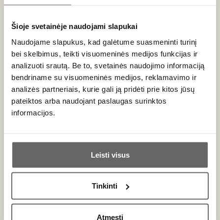
- Vyninė gamina tik dviejų rūšių raudonąjį vyną – „Volpolo“
ir „Sapaio“, kurių pagrindas – 'Cabernet Sauvignon'
vynuogės.
Šioje svetainėje naudojami slapukai
- Per metus vyninė pagamina 100 tūkst. butelių vyno: 70–
Naudojame slapukus, kad galėtume suasmeninti turinį
80 „Volpolo“ ir 20–30 „Sapaio“.
bei skelbimus, teikti visuomeninės medijos funkcijas ir
- Per pastaruosius penkerius metus ūkis perėjo prie
analizuoti srautą. Be to, svetainės naudojimo informaciją
biodinaminės vyndarystės.
bendriname su visuomeninės medijos, reklamavimo ir
analizės partneriais, kurie gali ją pridėti prie kitos jūsų
pateiktos arba naudojant paslaugas surinktos
informacijos.
Naujienlaiškio prenumerata
Ar jums yra 20 metų?
Leisti visus
Geriausi mūsų pasiūlymai - tiesiai į Jūsų pašto
Taip
Ne
dėžutę!
Tinkinti
Primename:
PRENUMERUOTI
Atmesti
Jau galite prisijungti prie savo asmeninės