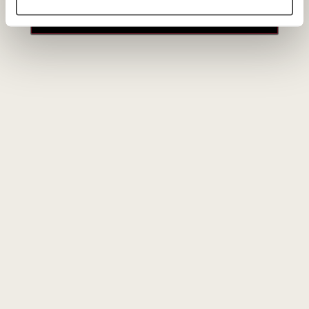
paskyros
Vyno klubas
Paslaugos
Apie mus
En Primeur
Tinklaraštis
VK narystė
Kontaktai
Renginiai
Rekvizitai
Didmeninė prekyba
Karjera
DUK
Parduotuvė
Mūsų projektai