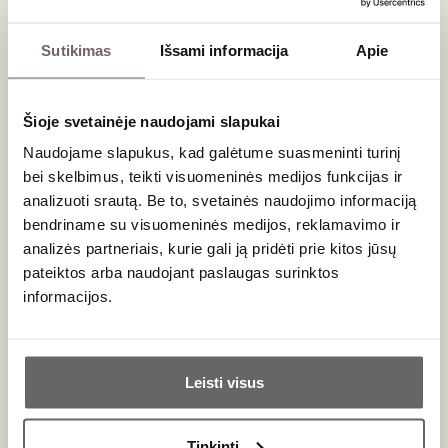
FB puslapis
Sutikimas
Išsami informacija
Apie
„Arrivee“: Geriausias vyno ir deserto
derinys
Šioje svetainėje naudojami slapukai
Naudojame slapukus, kad galėtume suasmeninti turinį
Ar žinojote, kad Kaune esantis restoranas
Arrivee
turi
bei skelbimus, teikti visuomeninės medijos funkcijas ir
geriausią 2019 metų vyno ir deserto derinį? Paskubėkite
analizuoti srautą. Be to, svetainės naudojimo informaciją
jo paragauti, nes
Vyno ir desertų čempionatas
jau
bendriname su visuomeninės medijos, reklamavimo ir
netrukus!
analizės partneriais, kurie gali ją pridėti prie kitos jūsų
pateiktos arba naudojant paslaugas surinktos
informacijos.
Ar jums yra 20 metų?
Leisti visus
Taip
Ne
Tinkinti