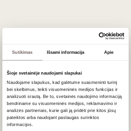
pakrantės regionus, kuriuose vyndariai stengiasi sodinti
tauriąsias ‚Pinot Noir‘, ‚Riesling‘, ‚Chardonnay‘. „Wente“
vynuogyną Arrayo Seco pasodino 1962 metais ir šiandien
čia daro savo geriausius vynus. Į mūsų lentynas iš ten
atkeliauja "
Reliz Creek Pinot Noir
".
„Wente“ vienintelė Kalifornijos vyninė, valdant golfo klubą.
Tarp banguojančių Livermore kalvų išmėtytos 18 duobučių
Sutikimas
Išsami informacija
Apie
atviros visiems. Čia veikia labai geras griliaus baras ir
restoranas.
Šioje svetainėje naudojami slapukai
Naudojame slapukus, kad galėtume suasmeninti turinį
bei skelbimus, teikti visuomeninės medijos funkcijas ir
analizuoti srautą. Be to, svetainės naudojimo informaciją
bendriname su visuomeninės medijos, reklamavimo ir
analizės partneriais, kurie gali ją pridėti prie kitos jūsų
pateiktos arba naudojant paslaugas surinktos
informacijos.