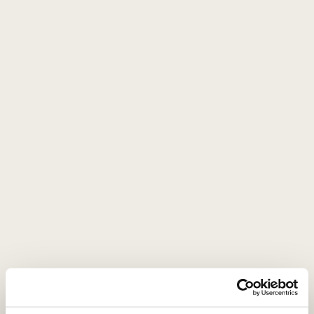
0,75 L
12,5%
58
€
00
93
Putojantis sausas
/ 100
Champagne Diebolt - Vallois Brut
Rose
Prancūzija
Šampanė/Champagne AOC
Chardonnay - 27%
Pinot Noir - 63%
Meunier - 10%
Harmoningas, elegantiškas klasikinio metodo
putojantis