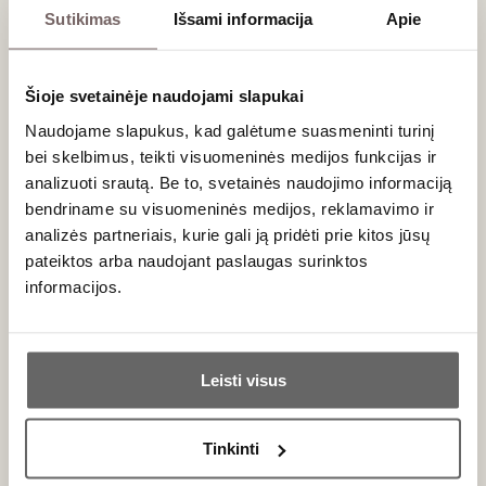
Sutikimas
Išsami informacija
Apie
0,75 L
12%
62
€
00
Šioje svetainėje naudojami slapukai
Naudojame slapukus, kad galėtume suasmeninti turinį
Putojantis sausas
bei skelbimus, teikti visuomeninės medijos funkcijas ir
Champagne Diebolt - Vallois Brut
analizuoti srautą. Be to, svetainės naudojimo informaciją
Prestige
bendriname su visuomeninės medijos, reklamavimo ir
Prancūzija
analizės partneriais, kurie gali ją pridėti prie kitos jūsų
Šampanė/Champagne AOC
pateiktos arba naudojant paslaugas surinktos
Chardonnay - 100%
informacijos.
Harmoningas, elegantiškas klasikinio metodo
putojantis
Ar jums yra 20 metų?
Leisti visus
Taip
Ne
Tinkinti
Primename: