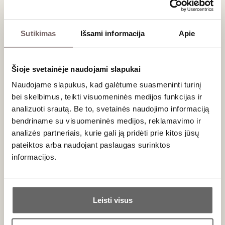
Pietų Afrikos Respublika (PAR)
Ernie Els Proprietor's Cabernet Sauvignon 2013
Sutikimas
Išsami informacija
Apie
- 100%
Prancūzija
Šioje svetainėje naudojami slapukai
Chateau Batailley 5eme Grand Cru Classe
Naudojame slapukus, kad galėtume suasmeninti turinį
Pauillac AOC 2012
- 78%
bei skelbimus, teikti visuomeninės medijos funkcijas ir
Chateau Belgrave Haut Medoc Grand Cru AOC
analizuoti srautą. Be to, svetainės naudojimo informaciją
2012
- 66%
bendriname su visuomeninės medijos, reklamavimo ir
Chateau Branaire Ducru Saint Julien Grand Cru
analizės partneriais, kurie gali ją pridėti prie kitos jūsų
AOC 2007
- 63%
pateiktos arba naudojant paslaugas surinktos
Chateau Branaire Ducru Saint Julien Grand Cru
informacijos.
AOC 2014
- 70%
Chateau Camensac Haut Medoc AOC 2005
- 55%
Ar jums yra 20 metų?
Chateau Cantemerle Haut-Médoc Grand Cru
Classe AOC 2014
- 47%
Leisti visus
Chateau Cantenac Brown Margaux AOC 2014
-
Taip
Ne
65%