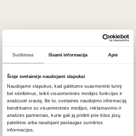
įteikė ambasadorius Philippe'as Jeantaud.
Nuotr.: Vygintas Skaraitis
Sutikimas
Išsami informacija
Apie
Naujienlaiškio prenumerata
Šioje svetainėje naudojami slapukai
Geriausi mūsų pasiūlymai - tiesiai į Jūsų pašto
Naudojame slapukus, kad galėtume suasmeninti turinį
dėžutę!
bei skelbimus, teikti visuomeninės medijos funkcijas ir
analizuoti srautą. Be to, svetainės naudojimo informaciją
bendriname su visuomeninės medijos, reklamavimo ir
analizės partneriais, kurie gali ją pridėti prie kitos jūsų
PRENUMERUOTI
pateiktos arba naudojant paslaugas surinktos
informacijos.