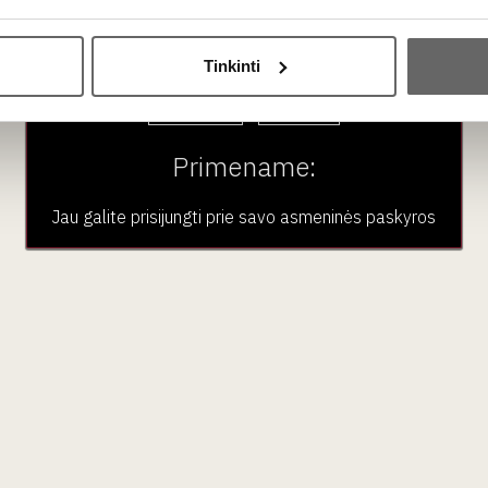
tvykusius naujo „Gajos“ vyninės projekto iš Etnos regiono vy
Ar jums yra 20 metų?
tų.
Tinkinti
Taip
Ne
degustacija!
Primename:
stę ir degustaciją teiraukitės Andriaus Pagojaus, tel. +37
Jau galite prisijungti prie savo asmeninės paskyros
aujienlaiškio prenumera