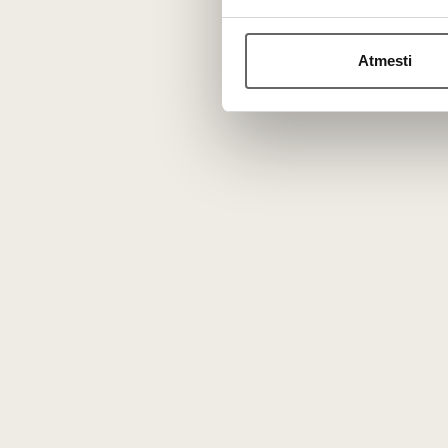
Roederer“ šampaną ir pirmą kartą į Lietuvą a
J. Riddoch Cabernet Sauvignon“ bei keletą ki
Atmesti
Ryškiausių žvaigždžių 
Daugiau informacijos apie „Vyno klubo“ nary
N