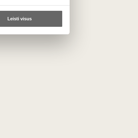
nus, 99 balais įvertintą Australijos „Wynns
Leisti visus
0 652 67 888 arba
andriusp@vynoklubas.lt
.
ta