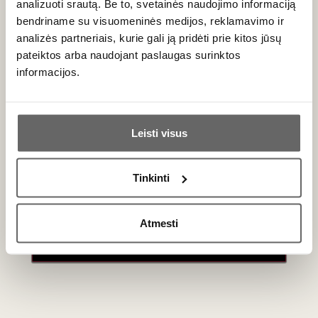
analizuoti srautą. Be to, svetainės naudojimo informaciją
Minerališkas, gaivus baltasis
bendriname su visuomeninės medijos, reklamavimo ir
analizės partneriais, kurie gali ją pridėti prie kitos jūsų
pateiktos arba naudojant paslaugas surinktos
informacijos.
Ar jums yra 20 metų?
Leisti visus
Taip
Ne
Tinkinti
Primename:
Atmesti
Jau galite prisijungti prie savo asmeninės
paskyros
0,75 L
14,5%
44
€
00
Baltasis sausas