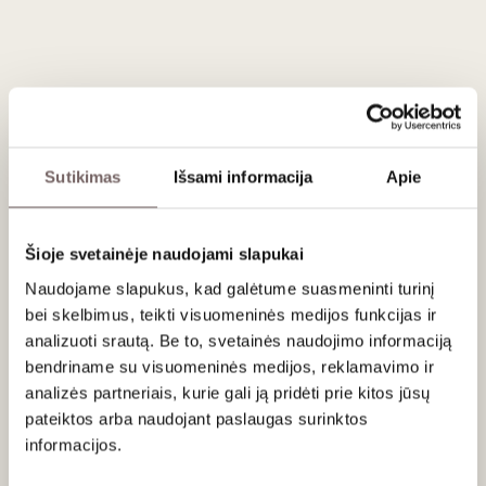
Aprašymas
Italijos dėlionė po gabalėlį nukelia į kelionę po išskirtinius
šalies vyno regionus. Ši 1000 dalių dėlionė, meistriškai
pagaminta ir gražiai iliustruota, perteikia Italijos vyndarystės
esmę, išryškindama vynuogių veisles, dėl kurių Italija yra
viena mėgstamiausių vyno šalių pasaulyje. Nuo
Sangiovese
iki
Sutikimas
Išsami informacija
Apie
Nebbiolo
ir
Glera
- dėlionėje vaizduojamos žemėlapyje
pavaizduotos būdingos vynuogės ir išryškinami jų unikalūs
aromatai bei savybės.
Šioje svetainėje naudojami slapukai
Someljė ekspertų parinktoje dėžutėje pateikiami garsiausių
Naudojame slapukus, kad galėtume suasmeninti turinį
Italijos vynuogių profiliai ir maisto derinimo patarimai, kad
bei skelbimus, teikti visuomeninės medijos funkcijas ir
galėtumėte mėgautis tikraisiais
Dolce Vita
skoniais.
analizuoti srautą. Be to, svetainės naudojimo informaciją
Pasiruoškite tyrinėti Italijos vyno kultūros gelmes ir
bendriname su visuomeninės medijos, reklamavimo ir
pasimėgaukite mįslinga patirtimi kaip niekas kitas!
analizės partneriais, kurie gali ją pridėti prie kitos jūsų
Nikita Kulikov iliustracija.
pateiktos arba naudojant paslaugas surinktos
informacijos.