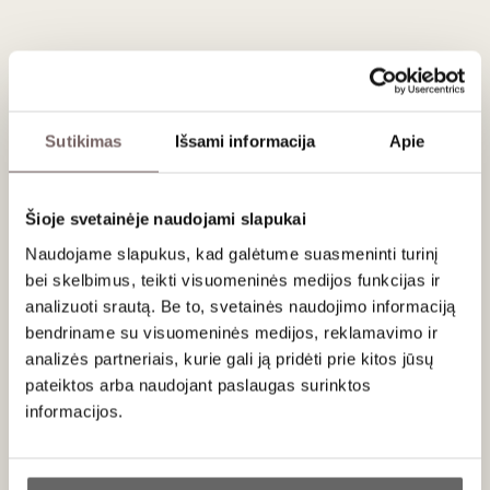
Aprašymas
Leiskitės į kelionę po saulės nutviekstus Kalifornijos
vynuogynus su iliustruota 1000 dalių dėlione. Iliustruoti
garsieji valstijos vyno regionai, tokius kaip Napos slėnis,
Sutikimas
Išsami informacija
Apie
Sonomos apygarda ir Paso Roblesas, susipažinsite su
klestinčia Kalifornijos vyno pramone ir pagrindinėmis
vynuogių veislėmis, įskaitant
Cabernet Sauvignon
,
Zinfandel
ir
Chardonnay
.
Šioje svetainėje naudojami slapukai
Naudojame slapukus, kad galėtume suasmeninti turinį
Ekspertų someljė sudarytoje dėlionėje pateikiama
informacija, kurią įvertins kiekvienas vyno mėgėjas, įskaitant
bei skelbimus, teikti visuomeninės medijos funkcijas ir
vynuogių profilius, savybes, aromatus ir patarimus, kaip
analizuoti srautą. Be to, svetainės naudojimo informaciją
derinti su maistu.
bendriname su visuomeninės medijos, reklamavimo ir
analizės partneriais, kurie gali ją pridėti prie kitos jūsų
Derek Fenech iliustracija.
pateiktos arba naudojant paslaugas surinktos
informacijos.
Ar jums yra 20 metų?