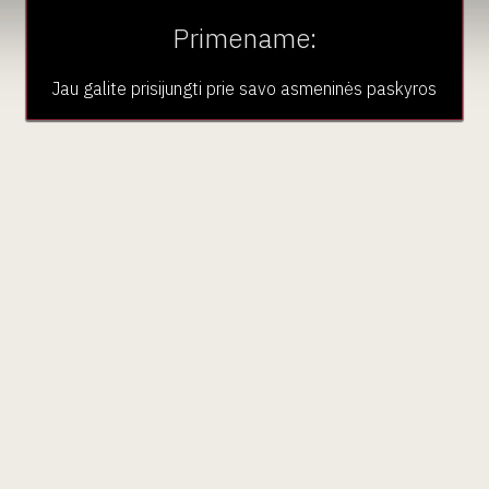
Primename:
dėlionė „Vokietija“ 1
Vyno dėlionė „Kalifor
Jau galite prisijungti prie savo asmeninės paskyros
vnt
vnt
Švedija
Švedija
€
40
€
00