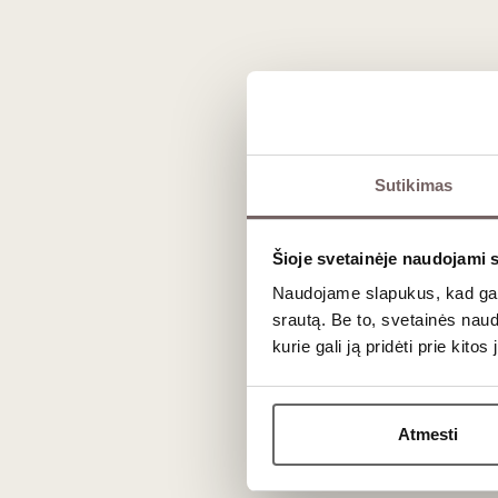
Pasimėgaukite jaudinančia kelione po kva
Dėlionėje, kuri driekiasi daugiau nei 700
akcentuojami pagrindiniai šalies vyno regi
Dėlionės dėžutėje yra vynuogių profiliai, 
maistą. Leiskite Naujosios Zelandijos groži
Sutikimas
Derek Fenech iliustracija.
Šioje svetainėje naudojami 
Naudojame slapukus, kad galė
srautą. Be to, svetainės nau
kurie gali ją pridėti prie kit
Jums galėtų patikti
Atmesti