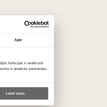
iai iliustruota 1000 dalių dėlione.
gynų Centriniame Otago regione,
r
Pinot Noir
.
ės, taip pat patarimai, kaip derinti
Apie
os funkcijas ir analizuoti
imo ir analizės partneriais,
Leisti visus
Panašūs