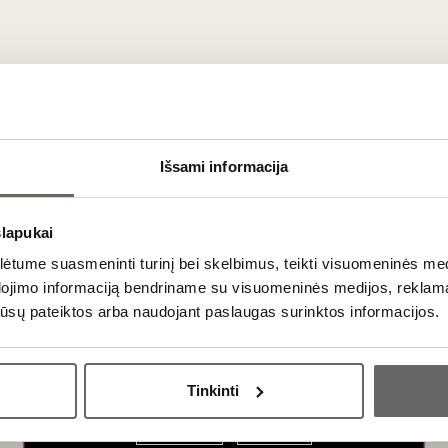
pą gniaužiančius Naujosios Zelandijos kraštovaizdžius su šia graž
 mylių nuo subtropinio Northlando iki piečiausių pasaulyje vynuo
onai ir vynuogių veislės, įskaitant garsiuosius
Sauvignon Blanc
i
kuriuose aprašyti pagrindiniai kiekvienos veislės aromatai ir savyb
ui atsiskleisti prieš jūsų akis dėliojant šią kerinčią dėlionę!
Išsami informacija
slapukai
tume suasmeninti turinį bei skelbimus, teikti visuomeninės medij
dojimo informaciją bendriname su visuomeninės medijos, reklamav
os jūsų pateiktos arba naudojant paslaugas surinktos informacijos.
Ar jums yra 20 metų?
Tinkinti
Taip
Ne