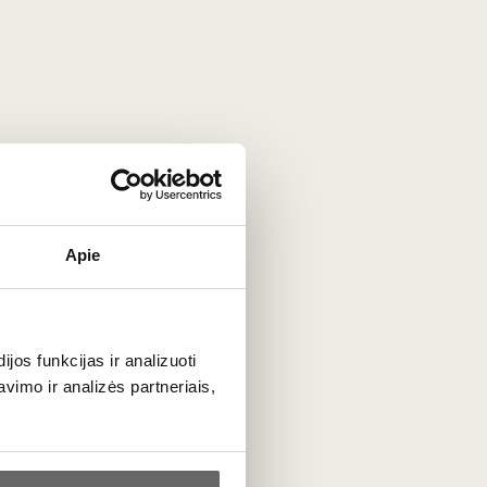
susipažinti su populiariausiomis
pagrindinės savybės, kilmę ir skoninės
tų ir pradedančiuosius, ir žinovus.
Apie
os funkcijas ir analizuoti
imo ir analizės partneriais,