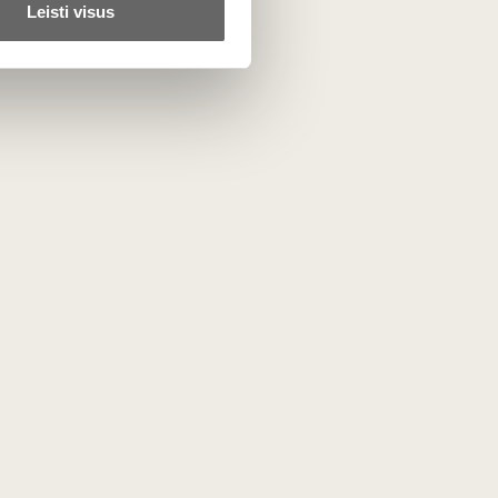
Leisti visus
Panašūs
lija“ 1
Vyno dėlionė „Šampanė“ 1
vnt
Švedija