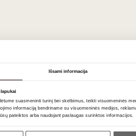
r puikus vyno degustacijos vakaro palydovas. Dėlionė, kuri padės 
 vyno lentelėje pateikiama informacija apie kiekvienos vynuogės 
ėgautis vynu ir juo dalytis pasiektų naujas aukštumas, pradžiugin
dovautis degustuojant;
Išsami informacija
isti vyno aromatus;
.
slapukai
tume suasmeninti turinį bei skelbimus, teikti visuomeninės medij
dojimo informaciją bendriname su visuomeninės medijos, reklamav
os jūsų pateiktos arba naudojant paslaugas surinktos informacijos.
Ar jums yra 20 metų?