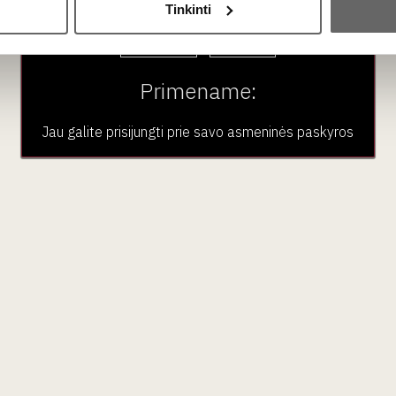
Tinkinti
Taip
Ne
Primename:
Jau galite prisijungti prie savo asmeninės paskyros
dėlionė „Portugalija“
Vyno dėlionė „Austra
1 vnt
vnt
Švedija
Švedija