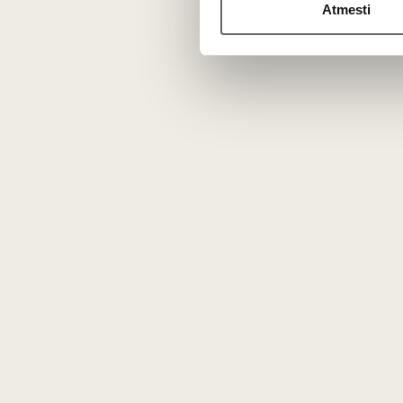
Atmesti
Jums galėtų patikti
Viskio dėlionė „Škotija“ 1
Vyno 
vnt
Švedija