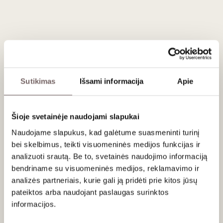
Aprašymas
Pasinerkite į prabangų putojančio vyno pasaulį su 1000 dalių
šampanės dėlione. Rankomis subtiliai iliustruotoje dėlionėje
vaizduojamas prestižinis Prancūzijos Šampanės regionas,
kuriame gaminami geriausi pasaulyje putojantys vynai, ir
puoselėjama turtinga regiono istorija bei kultūra. Kartu su
Sutikimas
Išsami informacija
Apie
vyno meistru ir šampano specialistu
Essi Avellanu
sudarytoje
dėlionėje išskirti pagrindiniai Šampanės regionai, visi 17
Grand Cru
kaimelių ir nurodytos vynuogių veislės, iš kurių
Šioje svetainėje naudojami slapukai
gaminamas šis garsus vyno stilius.
Naudojame slapukus, kad galėtume suasmeninti turinį
Dėžutę rasite papildomos informacijos viduje ir sužinosite
bei skelbimus, teikti visuomeninės medijos funkcijas ir
apie unikalų gamybos procesą, vadinamą "méthode
analizuoti srautą. Be to, svetainės naudojimo informaciją
champenoise", ir pagrindines šampano vynuogių veisles,
bendriname su visuomeninės medijos, reklamavimo ir
kurios formuoja šio kultinio vyno skonį.
analizės partneriais, kurie gali ją pridėti prie kitos jūsų
Derek Fenech iliustracija.
pateiktos arba naudojant paslaugas surinktos
informacijos.