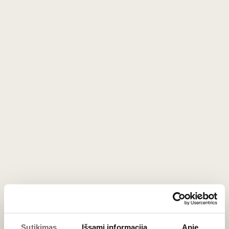
0
0
EN
Vyno ir desertų derinių čempionatas
Vyno ir desertų derinių čempionatas
Naujienlaiškio prenumerata
Geriausi mūsų pasiūlymai - tiesiai į Jūsų pašto
dėžutę!
Sutikimas
Išsami informacija
Apie