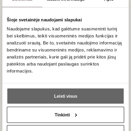
PRENUMERUOTI
Šioje svetainėje naudojami slapukai
Naudojame slapukus, kad galėtume suasmeninti turinį
bei skelbimus, teikti visuomeninės medijos funkcijas ir
analizuoti srautą. Be to, svetainės naudojimo informaciją
bendriname su visuomeninės medijos, reklamavimo ir
analizės partneriais, kurie gali ją pridėti prie kitos jūsų
pateiktos arba naudojant paslaugas surinktos
informacijos.
Vyno klubas
Paslaugos
Ar jums yra 20 metų?
Apie mus
En Primeur
Tinklaraštis
VK narystė
Leisti visus
Taip
Ne
Kontaktai
Renginiai
Rekvizitai
Didmeninė prekyba
Tinkinti
Karjera
Primename:
DUK