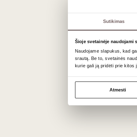
Bordeaux AOC apima visą Bordo regiono teritoriją, lei
iš
Merlot
ir
Cabernet Sauvignon
, kas suteikia gėrimui
Sutikimas
Sauvignon Blanc
ir
Sémillon
, džiuginantis citrusų bei pi
Šioje svetainėje naudojami 
Universalumas ir maisto 
Naudojame slapukus, kad galė
srautą. Be to, svetainės nau
kurie gali ją pridėti prie kit
Dėl savo nuosaikaus kūno ir elegantiško profilio šie vynai
gėrybių. Raudonieji Bordo – nepamainomas, tradicinis
p
puskiečius sūrius.
Atmesti
Dažniausiai užduodami kl
Kuo skiriasi Bordeaux AOC nuo Bordeaux Supérieu
Bordeaux Supérieur
vynams taikomi šiek tiek griežtes