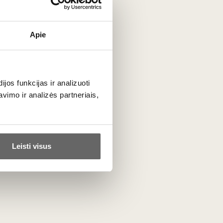
s. Čia gaminamas
raudonasis vynas
tradiciškai maišomas
rbentų ir kedro natas. Gaivus
baltasis vynas
kuriamas iš
Apie
os funkcijas ir analizuoti
imo ir analizės partneriais,
 Bordo vynai tobulai tinka prie vištienos, salotų bei jūros
prastus jautienos mėsainius, tiek keptus šonkauliukus ar
Leisti visus
nas privalo turėti šiek tiek daugiau alkoholio ir būti