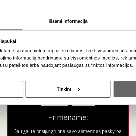
džiant vyndariams sukurti geriausius įmanomus vynuogių mišiniu
 harmoningą struktūrą, švelnius taninus bei tamsiųjų vyšnių, se
Išsami informacija
evų gėlių aromatais.
slapukai
derinimas
tume suasmeninti turinį bei skelbimus, teikti visuomeninės medij
dojimo informaciją bendriname su visuomeninės medijos, reklamav
os jūsų pateiktos arba naudojant paslaugas surinktos informacijos.
 yra ypatingai lengvai derinami su įvairiais patiekalais. Baltieji
rancūziškas vynas
mėsos patiekalams, puikiai papildantis tiek pa
Ar jums yra 20 metų?
Tinkinti
Taip
Ne
ausimai
Primename:
r AOC?
Jau galite prisijungti prie savo asmeninės paskyros
ni reikalavimai: vynuogynų derlingumas turi būti mažesnis, vy