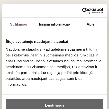
užkandžių.
Jūros gėrybės:
rūgštis idealiai subalansuoja austrių,
keptų kalmarų bei krevečių skonį.
Sutikimas
Išsami informacija
Apie
Dažniausiai užduodami klausimai
Ar Bourgogne Aligoté tinka ilgam brandinimui?
Šioje svetainėje naudojami slapukai
Dažniausiai ne. Šis vynas labiausiai vertinamas dėl savo
jaunatviško gaivumo, todėl jį geriausia ragauti per pirmuosius
Naudojame slapukus, kad galėtume suasmeninti turinį
1–3 metus nuo derliaus.
bei skelbimus, teikti visuomeninės medijos funkcijas ir
analizuoti srautą. Be to, svetainės naudojimo informaciją
Kokia turėtų būti patiekimo temperatūra?
bendriname su visuomeninės medijos, reklamavimo ir
Siekdami pabrėžti jo traškią rūgštį ir citrusų aromatus, vyną
analizės partneriais, kurie gali ją pridėti prie kitos jūsų
patiekite gerai atšaldytą – apie 8–10 °C temperatūros.
pateiktos arba naudojant paslaugas surinktos
Ar šis vynas būna saldus?
informacijos.
Ne, Bourgogne Aligoté pagal apeliacijos reikalavimus yra
visiškai sausas ir išsiskiria itin mažu likutinio cukraus kiekiu.
Ar jums yra 20 metų?
Leisti visus