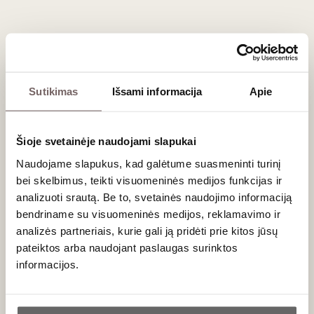
Nors '
Garnacha'
dominuoja, mišiniams dažnai
naudojamos ir '
Tempranillo'
, '
Syrah'
ar '
Mazuelo'
vynuogės, kurios prideda struktūros.
Prie kokių patiekalų dera galingasis
Calatayud?
Sutikimas
Išsami informacija
Apie
Dėl savo pilno kūno, tamsių uogų skonio ir švelnių taninų, tai
yra nepriekaištingas BBQ vakarėlių
Ispanijos vynas
. Jis
Šioje svetainėje naudojami slapukai
geriausiai dera su:
Naudojame slapukus, kad galėtume suasmeninti turinį
Ant laužo kepta mėsa – jautienos šonkauliais, aviena
bei skelbimus, teikti visuomeninės medijos funkcijas ir
ar kiauliena;
analizuoti srautą. Be to, svetainės naudojimo informaciją
Pikantiškais ir aštresniais mėsos troškiniais;
bendriname su visuomeninės medijos, reklamavimo ir
Ryškaus skonio mėsos užkandžiais (
Chorizo
,
analizės partneriais, kurie gali ją pridėti prie kitos jūsų
Salchichón
);
pateiktos arba naudojant paslaugas surinktos
Brandintais, kietojo tipo avių
sūriais
.
informacijos.
Dažniausiai užduodami klausimai
Ar jums yra 20 metų?