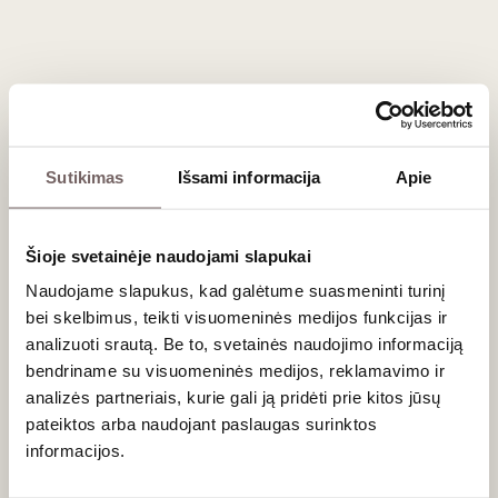
Comté
sūriu, paukštienos patiekalais sodriame grietinėlės ir
bobausių (
morilles
) padaže bei aštresniais azijietiškais kario
patiekalais. Tai drąsus vynas prie sūrio ir neįprastų skonių
ieškotojams.
Dažniausiai užduodami klausimai
Sutikimas
Išsami informacija
Apie
Koks yra šio „Geltonojo vyno“ ilgaamžiškumas?
Château-Chalon yra vienas ilgaamžiškiausių vynų pasaulyje.
Dėl specifinio oksidacinio gamybos proceso šis vynas gali
rūsyje bręsti 50, 100 ar net daugiau metų, visiškai
Šioje svetainėje naudojami slapukai
neprarasdamas savo kokybės.
Naudojame slapukus, kad galėtume suasmeninti turinį
bei skelbimus, teikti visuomeninės medijos funkcijas ir
Ar atidarytą butelį reikia išgerti iš karto?
Ne. Kadangi vynas jau yra praėjęs intensyvų oksidacijos
analizuoti srautą. Be to, svetainės naudojimo informaciją
procesą statinėje, deguonis jam nebekenkia taip, kaip
bendriname su visuomeninės medijos, reklamavimo ir
įprastiems vynams. Atidarytą butelį drąsiai galite laikyti
analizės partneriais, kurie gali ją pridėti prie kitos jūsų
kelias savaites ar net mėnesius.
pateiktos arba naudojant paslaugas surinktos
informacijos.
Kokioje temperatūroje reikėtų jį ragauti?
Nors tai baltasis vynas, jo nereikėtų stipriai atšaldyti.