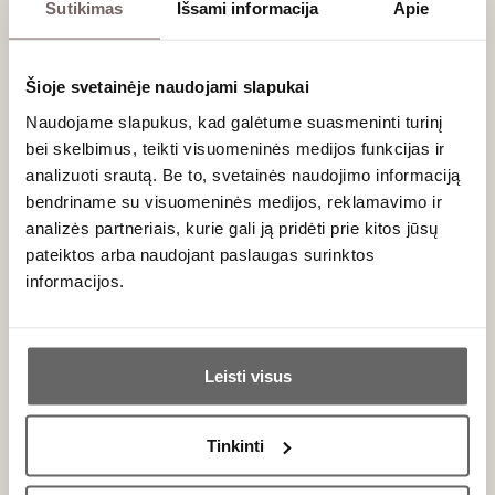
Sutikimas
Išsami informacija
Apie
Šis prabangus vynas nusipelno geriausių gastronominių
derinių. Jis tobulai dera su kepta antiena, fazanu, jautienos
išpjova bei patiekalais, gardintais juodaisiais triufeliais. Taip
Šioje svetainėje naudojami slapukai
pat tai viena geriausių ir prabangiausių idėjų ieškantiems
Naudojame slapukus, kad galėtume suasmeninti turinį
dovanos
vyno žinovui. Norėdami pabaigti vakarienę
bei skelbimus, teikti visuomeninės medijos funkcijas ir
elegantiškai, derinkite šį vyną su brandintais karvės pieno
analizuoti srautą. Be to, svetainės naudojimo informaciją
sūriais
iš mūsų asortimento.
bendriname su visuomeninės medijos, reklamavimo ir
analizės partneriais, kurie gali ją pridėti prie kitos jūsų
Dažniausiai užduodami klausimai
pateiktos arba naudojant paslaugas surinktos
informacijos.
Kiek laiko galima brandinti Clos de Tart Grand
Cru?
Ar jums yra 20 metų?
Tai vienas ilgaamžiškiausių Burgundijos vynų. Geriausi vintažai
Leisti visus
be jokio vargo bresta rūsyje 20, 30 ar net daugiau metų,
Taip
Ne
evoliucionuodami į be galo sudėtingą skonių simfoniją.
Tinkinti
Ar šį vyną reikia dekantuoti?
Primename: