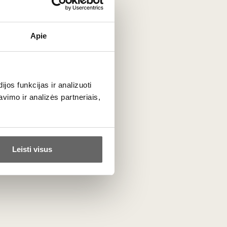
Apie
i gali tobulėti ir atskleisti savo sudėtingumą rūsyje 10–
s nebuvo įtrauktas į oficialų klasifikacijos sąrašą.
os funkcijas ir analizuoti
imo ir analizės partneriais,
Leisti visus
ta