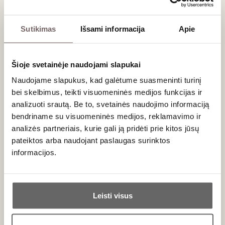
Ronos upės šlaituose, reikalauja didžiulio rankų darbo.
Tačiau vargą atperka rezultatas – itin koncentruotas, žemo
rūgštingumo, bet itin pilno kūno ir kreminės tekstūros
Sutikimas
Išsami informacija
Apie
baltasis vynas
. Šis gėrimas taurėje atskleidžia ne tik
kaulavaisių saldumą, bet ir subtilias migdolų bei medaus
natas.
Šioje svetainėje naudojami slapukai
Naudojame slapukus, kad galėtume suasmeninti turinį
Tobula harmonija su subtiliais patiekalais
bei skelbimus, teikti visuomeninės medijos funkcijas ir
Nors Condrieu pasižymi labai sodria aromatų puokšte, jo
analizuoti srautą. Be to, svetainės naudojimo informaciją
prigimtinė elegancija leidžia kurti fantastiškus maisto
bendriname su visuomeninės medijos, reklamavimo ir
derinius. Tai puikus vynas prie žuvies ir jūros gėrybių (ypač
analizės partneriais, kurie gali ją pridėti prie kitos jūsų
omarų ir šukučių), azijietiško maisto su švelniais prieskoniais
pateiktos arba naudojant paslaugas surinktos
bei tradicinių prancūziškų sūrių, pavyzdžiui, vietinio
Rigotte de
informacijos.
Condrieu
ožkų sūrio.
Ar jums yra 20 metų?
Dažniausiai užduodami klausimai
Leisti visus
Ar šį vyną rekomenduojama brandinti ilgus metus?
Taip
Ne
Priešingai nei daugelis kitų aukščiausios klasės Prancūzijos