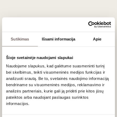
Šie jauni, vaisiški vynai nereikalauja sudėtingų patiekalų – jie
sukurti atsipalaidavimui. Tai idealus palydovas piknikams,
lengviems mėsos užkandžiams, dešrelėms, picai ar
makaronų patiekalams. Taip pat jie puikiai tiks prie įvairių
užtepėlių, kurių galite rasti mūsų
užkandžių
asortimente.
Sutikimas
Išsami informacija
Apie
Dažniausiai užduodami klausimai
Ar Coteaux Bourguignons raudonuosius vynus
Šioje svetainėje naudojami slapukai
galima atšaldyti?
Naudojame slapukus, kad galėtume suasmeninti turinį
Taip! Dėl mažo taninų kiekio ir ryškaus vaisiškumo (ypač jei
bei skelbimus, teikti visuomeninės medijos funkcijas ir
sudėtyje yra daug '
Gamay'
vynuogių), šiuos raudonuosius
analizuoti srautą. Be to, svetainės naudojimo informaciją
vynus vasarą rekomenduojama lengvai atšaldyti iki 12–14
bendriname su visuomeninės medijos, reklamavimo ir
°C.
analizės partneriais, kurie gali ją pridėti prie kitos jūsų
pateiktos arba naudojant paslaugas surinktos
Ar tai ilgo brandinimo vynas?
informacijos.
Ne, ši apeliacija sukurta greitam vartojimui. Geriausias
Coteaux Bourguignons savybes – jaunatvišką energiją ir