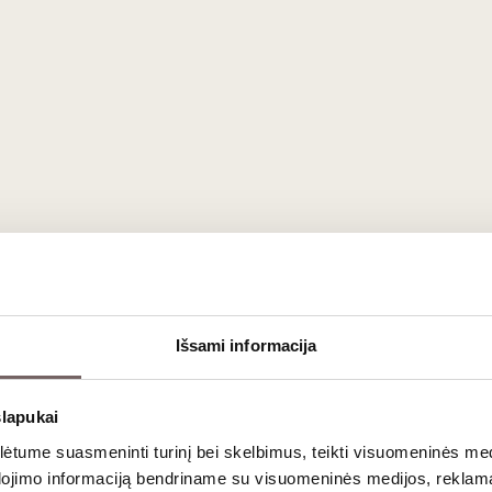
ir Burgundijos terroir
yrauja panašios klimato sąlygos ir auginamos tos pačios kiln
s vynas. Pagal apeliacijos reikalavimus, vynas butelyje su m
24 mėnesius. Tai suteikia vynui gilų skrebučių, brioche bandelių
iniam stalui
s tobulai atlieka aperityvo vaidmenį, tačiau jo struktūra leidži
Išsami informacija
os. Jis puikiai subalansuoja riebius grietinėlės padažus ir minkš
slapukai
ausimai
tume suasmeninti turinį bei skelbimus, teikti visuomeninės medij
dojimo informaciją bendriname su visuomeninės medijos, reklamav