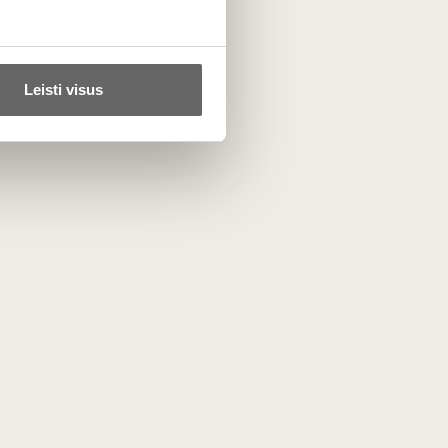
se Prancūzijos regionuose (Burgundijoje, Elzase, Luaroje
e.
Leisti visus
lanc de Noirs“ – baltasis putojantis, pagamintas tik iš
ia atsiskleisti sudėtingiems mielių ir vaisių aromatais.