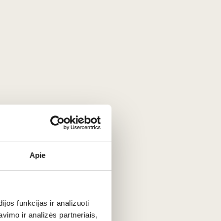
iosios vynuogės:
Pinot Noir
ir
Chardonnay
. Būtent iš jų
ielių nuosėdomis (tradicinis metodas) privalo bręsti
 ir migdolų aromatą, išlaikant traškią obuolių ir citrusų
a mėgautis ir kartu su maistu. Tai nepriekaištingas vynas
Apie
tus sūrius (pvz., Brie). Tai prabangi, bet dažnai kur kas
os funkcijas ir analizuoti
imo ir analizės partneriais,