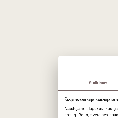
Šampano gamybos metodas 
Burgundija ribojasi su Šampanės regionu, todėl čia v
gaminamas geriausias Crémant de Bourgogne putojanti
mažiausiai 9 mėnesius, o geresni pavyzdžiai – 12 ar net 
gaivą.
Idealus pasirinkimas švent
Crémant de Bourgogne yra neįtikėtinai gastronomiškas. Ji
Sutikimas
prie žuvies, austrių, jūros gėrybių bei keptos paukštien
prieinamesnė
prancūziško vyno
alternatyva šampanui.
Šioje svetainėje naudojami 
Dažniausiai užduodami kl
Naudojame slapukus, kad galė
srautą. Be to, svetainės nau