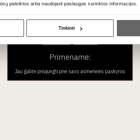
os jūsų pateiktos arba naudojant paslaugas surinktos informacijos.
as
gali būti gaminamas tik Šampanės regione, o
Crémant
– kituo
Ar jums yra 20 metų?
ne dažnai būna šiek tiek vaisiškesnis ir atviresnis jauname amžiuj
Tinkinti
cs ir Blanc de Noirs?
Taip
Ne
s pagamintas išskirtinai iš baltųjų (
Chardonnay
) vynuogių. „B
o su odelėmis).
Primename:
Jau galite prisijungti prie savo asmeninės paskyros
emperatūros. Geriausia naudoti tulpės formos taures, kurios leidž