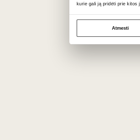
kurie gali ją pridėti prie kit
Kuo Crémant skiriasi nuo Šampano?
Abu gaminami tuo pačiu tradiciniu būdu, tačiau
Šampan
ir kt.). Skonis labai panašus, tačiau Crémant de Bourgog
Atmesti
Ką reiškia etiketėse nurodyti terminai Blanc de Blan
„Blanc de Blancs“ reiškia, kad baltasis putojantis vyna
tamsiųjų (
Pinot Noir
) vynuogių (spaudžiant jas be sąlyči
Kaip teisingai patiekti šį putojantį vyną?
Rekomenduojama vyną gerai atšaldyti ir patiekti 6–8 °C t