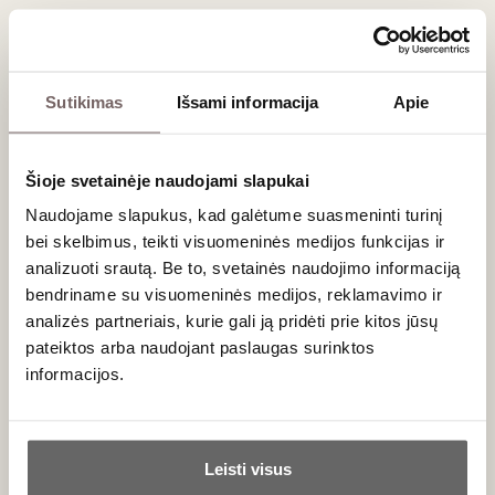
Kiek laiko galima brandinti šiuos vynus?
Nors lengvesni Cru (pvz., Chiroubles ar Fleurie) geriausiai
atskleidžia savo vaisiškumą per pirmuosius 3–5 metus,
Sutikimas
Išsami informacija
Apie
galingesni vynai (pvz., Morgon ar Moulin-à-Vent) gali puikiai
evoliucionuoti rūsyje 10 ir daugiau metų, įgaudami
burgundiškų bruožų.
Šioje svetainėje naudojami slapukai
Kokioje temperatūroje rekomenduojama patiekti?
Naudojame slapukus, kad galėtume suasmeninti turinį
Kadangi šie vynai yra vaisiški ir turi mažiau taninų, juos
rekomenduojama patiekti šiek tiek atvėsintus – maždaug
bei skelbimus, teikti visuomeninės medijos funkcijas ir
13–15 °C temperatūros, kad išryškėtų jų gaiva ir gėlių
analizuoti srautą. Be to, svetainės naudojimo informaciją
aromatai.
bendriname su visuomeninės medijos, reklamavimo ir
analizės partneriais, kurie gali ją pridėti prie kitos jūsų
Ar Cru Beaujolais vynuose naudojamos kitos vynuogės?
pateiktos arba naudojant paslaugas surinktos
Ne, šių apeliacijų raudonieji vynai privalo būti gaminami iš
informacijos.
100 %
Gamay
(pilnas pavadinimas –
Gamay Noir à Jus
Blanc
) vynuogių.
Ar jums yra 20 metų?
Leisti visus