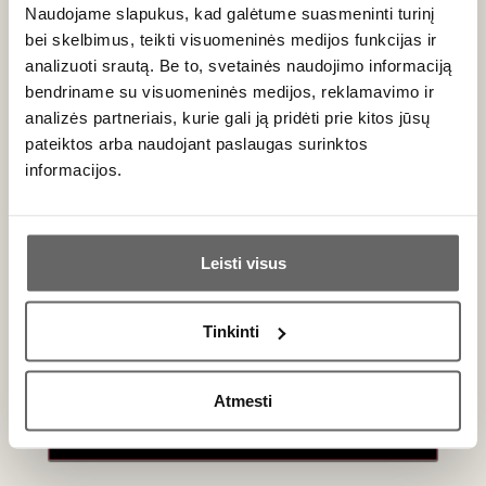
131
€
156
€
00
00
Naudojame slapukus, kad galėtume suasmeninti turinį
bei skelbimus, teikti visuomeninės medijos funkcijas ir
analizuoti srautą. Be to, svetainės naudojimo informaciją
97
98
Raudonasis
Raudonasis
/ 100
/ 100
bendriname su visuomeninės medijos, reklamavimo ir
sausas
sausas
analizės partneriais, kurie gali ją pridėti prie kitos jūsų
Tenuta delle
Tenuta delle
Terre Nere
Terre Nere
pateiktos arba naudojant paslaugas surinktos
Calderara
Calderara
informacijos.
Sottana
Sottana
Italija
Italija
Prephylloxera
Prephylloxera
Ar jums yra 20 metų?
le Vigne di Don
le Vigne di Don
Sicilija/Etna
Sicilija/Etna
Rosso DOC
Rosso DOC
Peppino Etna
Peppino Etna
Leisti visus
Nerello Cappuccio
Nerello
Rosso DOC
Rosso DOC
- 2%
Mascalese -
Taip
Ne
2020
DOC 2022
100%
Nerello
Mascalese - 98%
Pikantiškas,
Tinkinti
velvetinių taninų
Vaisiškas,
Primename:
raudonasis
taniniškas
raudonasis
Atmesti
0,75 L
14%
0,75 L
14,5%
Jau galite prisijungti prie savo asmeninės
156
€
156
€
00
00
paskyros