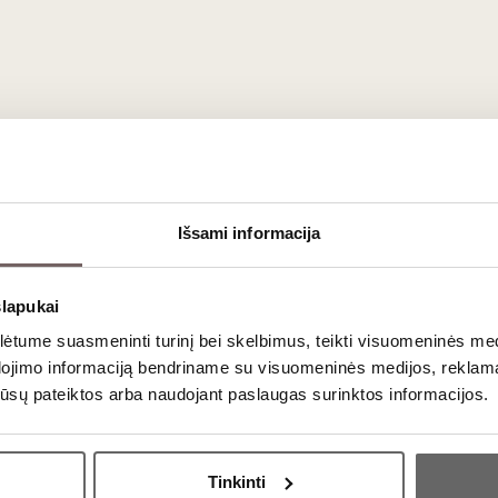
s vynas yra klasikinis jūros gėrybių partneris. Jis tobulai dera 
s aperityvas, kurį galima patiekti kartu su
mozzarella
ar kitais le
imento.
ausimai
amas?
Išsami informacija
škai jauni, dėl vulkaninio dirvožemio ir natūralios rūgšties, Gr
slapukai
 statinėse?
tume suasmeninti turinį bei skelbimus, teikti visuomeninės medij
dojimo informaciją bendriname su visuomeninės medijos, reklamav
ralų vynuogių gaivumą ir vulkaninį minerališkumą, todėl fermenta
os jūsų pateiktos arba naudojant paslaugas surinktos informacijos.
uosėdomis (
sur lie
), kas suteikia jam daugiau kūno ir kremiškumo.
Ar jums yra 20 metų?
Tinkinti