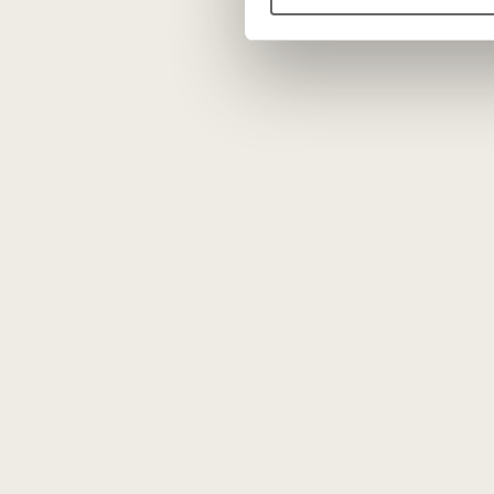
Kaip ir daugumą gaivių baltųjų vynų, Greco di Tufo rekome
N