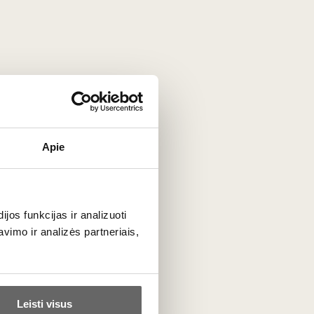
su aštuonkoju, keptais kalmarais, šviežiomis austrėmis ir
ngvais, šviežiais
sūriais
. Norėdami gurmaniškos patirties,
Apie
eco di Tufo gali sėkmingai tobulėti butelyje 3–5 metus,
os funkcijas ir analizuoti
imo ir analizės partneriais,
cija ir brandinimas vyksta nerūdijančio plieno talpose.
Leisti visus