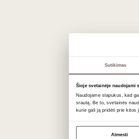
Dėl savo išreikšto minerališkumo ir aukštos rūgšties, ši
citrininiais makaronais su krevetėmis. Taip pat tai puiku
priderinkite alyvuoges iš mūsų
užkandžių prie vyno
asort
Dažniausiai užduodami kl
Ar Greco di Tufo vynas gali būti brandin
Sutikimas
Taip! Nors daugelis Italijos baltųjų vynų geriami visi
įgaudamas gilių riešutinių ir dūminių niuansų.
Šioje svetainėje naudojami 
Ar Greco di Tufo vynai brandinami ąžuolo
Naudojame slapukus, kad galė
srautą. Be to, svetainės nau
Dažniausiai ne. Dauguma vyndarių siekia išsaugoti natū
kurie gali ją pridėti prie kit
Tačiau kai kurie gamintojai vyną ilgiau laiko su mielių n
Kokia temperatūra jį patiekti?
Atmesti