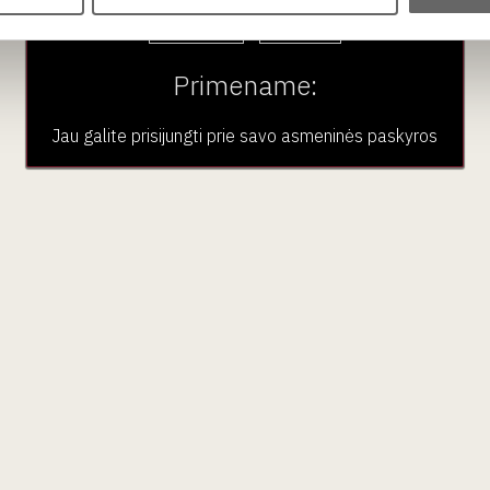
Taip
Ne
nduojama atšaldyti iki 8–10 °C temperatūros, kad geriausiai atsis
Primename:
Jau galite prisijungti prie savo asmeninės paskyros
aujienlaiškio prenumera
Geriausi mūsų pasiūlymai - tiesiai į Jūsų pašto dėžutę!