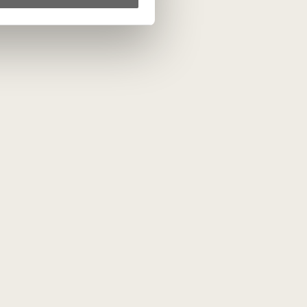
kleistų jo gėliški ir vaisiški aromatai.
ta
PRENUMERUOTI